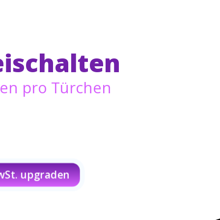
eischalten
nden pro Türchen
 Jahr für dich geöffnet.
den-Frist genießen möchtest, ist
Türchen, alle Rituale, alle Geschichten
Räucherns und die Stille des Winters
MwSt. upgraden