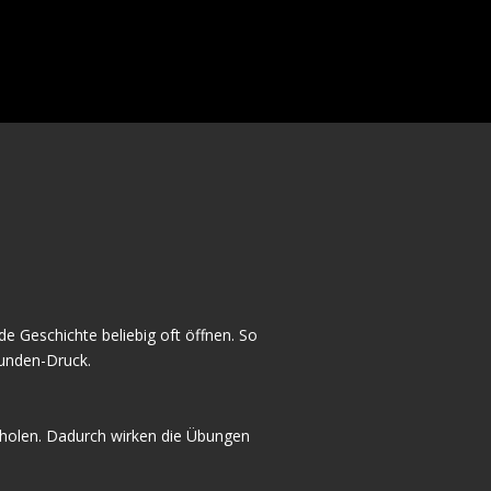
e Geschichte beliebig oft öffnen. So
tunden-Druck.
holen. Dadurch wirken die Übungen