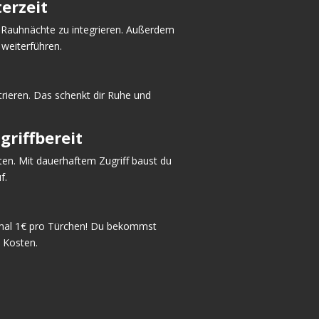
erzeit
e Rauhnächte zu integrieren. Außerdem
 weiterführen.
trieren. Das schenkt dir Ruhe und
griffbereit
hten. Mit dauerhaftem Zugriff baust du
uf.
e mal 1€ pro Türchen! Du bekommst
 Kosten.