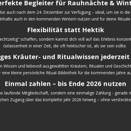
erfekte Begleiter für Rauhnächte & Wint
lse auch nach dem 24. Dezember zur Verfügung – ideal, um sie in di
 Inhalte auch in den kommenden Wintern nutzen und für deine Rituale
Flexibilität statt Hektik
htzeitig“ schaffen, sondern kannst dich voll auf das Erlebnis konzen
Gelassenheit in einer Zeit, die oft hektischer ist, als sie sein sollte.
es Kräuter- und Ritualwissen jederzeit 
lem Wissen und liebevoll ausgewählten Kräutern, Ritualen und Geschic
r eine kleine persönliche Ritual-Bibliothek für die kommenden Jahre a
Einmal zahlen – bis Ende 2026 nutzen
ne laufende Mitgliedschaft, sondern eine einmalige Zahlung - gerad
lichen Zugang über das komplette Jahr 2026 hinweg – ohne versteckte