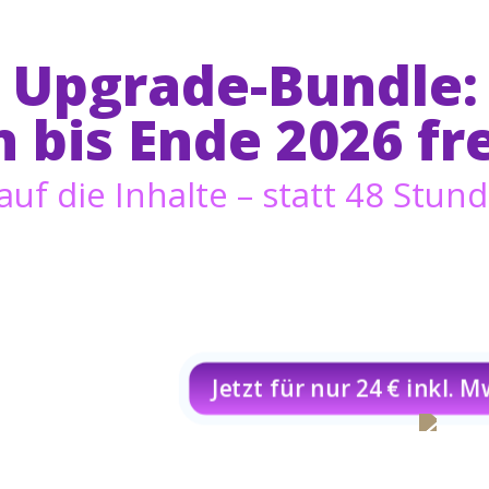
Upgrade-Bundle:
n bis Ende 2026 fr
f auf die Inhalte – statt 48 Stu
Die Reise durch die Wintermagie – jetzt ein ganzes
Wenn du den Adventkalender liebst und ihn ohne 48-Stun
dieses Upgrade dein persönliches Schatzkästchen: alle 24 
– bis Ende 2026 jederzeit abrufbar. Erlebe die Kraft des 
immer dann, wenn dein Herz danach ruft.
Jetzt für nur 24 € inkl. 