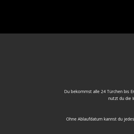
Du bekommst alle 24 Türchen bis End
nutzt du die
Ohne Ablaufdatum kannst du jedes